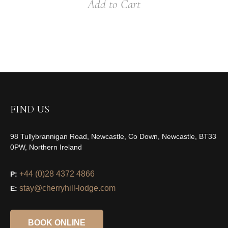
Add to Cart
FIND US
98 Tullybrannigan Road, Newcastle, Co Down, Newcastle, BT33
0PW, Northern Ireland
+44 (0)28 4372 4866
P:
stay@cherryhill-lodge.com
E:
BOOK ONLINE