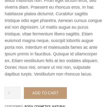
tellus maximus non. Proin eget dictum eros, sed
viverra diam. Praesent eu rhoncus eros. In hac
habitasse platea dictumst. Curabitur sagittis
tristique odio eget pharetra. Aenean cursus congue
est non dignissim. Ut mattis augue eu purus
tristique, vitae fermentum libero sagittis. Etiam
euismod magna neque, suscipit lobortis augue
porta non. Interdum et malesuada fames ac ante
ipsum primis in faucibus. Quisque id ullamcorper
ex. Etiam vestibulum felis at leo sodales aliquam.
Donec risus nisi, ornare ut nisi non, vulputate
dapibus turpis. Vestibulum non rhoncus lacus.
ADD TO CART
CATEGORIES:
BODY
,
COSMETICS
,
NATURAL