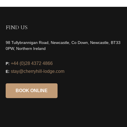
FIND US
98 Tullybrannigan Road, Newcastle, Co Down, Newcastle, BT33
0PW, Northern Ireland
+44 (0)28 4372 4866
P:
stay@cherryhill-lodge.com
E:
BOOK ONLINE