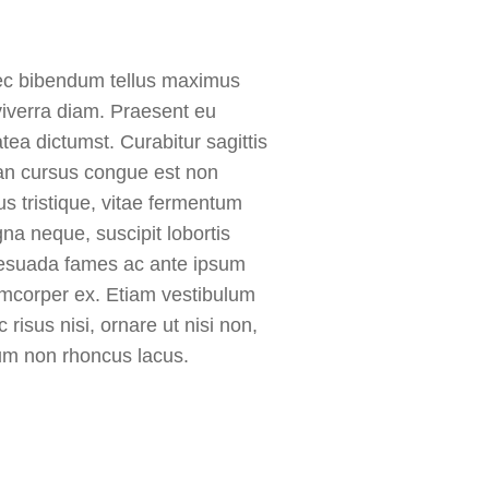
ec bibendum tellus maximus
viverra diam. Praesent eu
tea dictumst. Curabitur sagittis
ean cursus congue est non
s tristique, vitae fermentum
na neque, suscipit lobortis
lesuada fames ac ante ipsum
lamcorper ex. Etiam vestibulum
 risus nisi, ornare ut nisi non,
lum non rhoncus lacus.