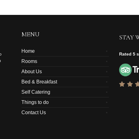
MENU
STAY 
Home
o
Rated 5 s
n
Rooms
About Us
Bed & Breakfast
Self Catering
Things to do
Contact Us