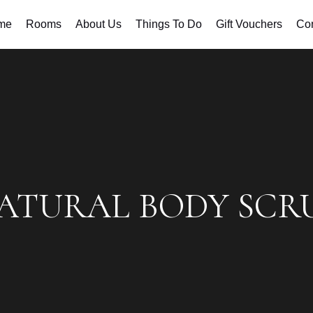
me
Rooms
About Us
Things To Do
Gift Vouchers
Con
ATURAL BODY SCR