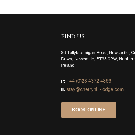
FIND US
98 Tullybrannigan Road, Newcastle, C
Down, Newcastle, BT33 0PW, Norther
Ireland
+44 (0)28 4372 4866
P:
stay@cherryhill-lodge.com
E:
BOOK ONLINE