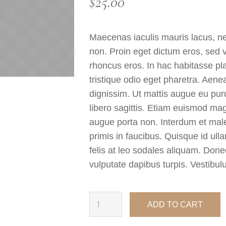
$
25.00
Maecenas iaculis mauris lacus, n
non. Proin eget dictum eros, sed 
rhoncus eros. In hac habitasse pla
tristique odio eget pharetra. Aen
dignissim. Ut mattis augue eu puru
libero sagittis. Etiam euismod mag
augue porta non. Interdum et ma
primis in faucibus. Quisque id ul
felis at leo sodales aliquam. Donec
vulputate dapibus turpis. Vestibu
ADD TO CART