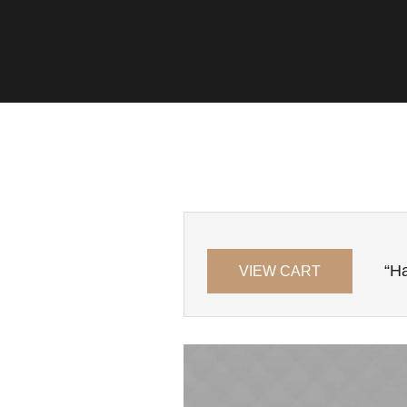
“Ha
VIEW CART