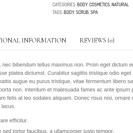
CATEGORIES:
BODY
,
COSMETICS
,
NATURAL
TAGS:
BODY
,
SCRUB
,
SPA
TIONAL INFORMATION
REVIEWS (0)
, nec bibendum tellus maximus non. Proin eget dictum er
se platea dictumst. Curabitur sagittis tristique odio ege
attis augue eu purus tristique, vitae fermentum libero s
 porta non. Interdum et malesuada fames ac ante ipsum p
m felis at leo sodales aliquam. Donec risus nisi, ornare 
 lacus.
re efficitur.
sed tortor faucibus, a ullamcorper justo tempor.