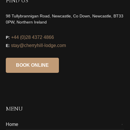
FIND US
98 Tullybrannigan Road, Newcastle, Co Down, Newcastle, BT33
0PW, Northern Ireland
+44 (0)28 4372 4866
P:
stay@cherryhill-lodge.com
E:
BOOK ONLINE
MENU
Home