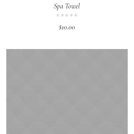
Spa Towel
$
10.00