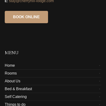
stay@cherryhill-lodge.com
E:
BOOK ONLINE
MENU
Home
Rooms
About Us
Bed & Breakfast
Self Catering
Things to do