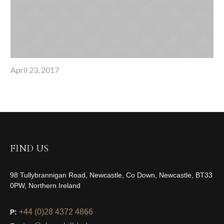
April 23, 2017
FIND US
98 Tullybrannigan Road, Newcastle, Co Down, Newcastle, BT33
0PW, Northern Ireland
+44 (0)28 4372 4866
P: